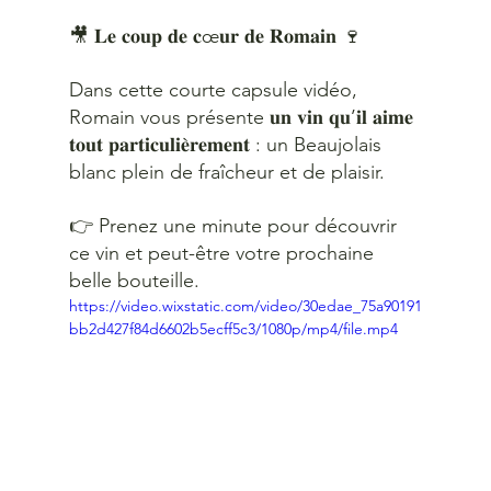
🎥 𝐋𝐞 𝐜𝐨𝐮𝐩 𝐝𝐞 𝐜œ𝐮𝐫 𝐝𝐞 𝐑𝐨𝐦𝐚𝐢𝐧 🍷
Dans cette courte capsule vidéo, 
Romain vous présente 𝐮𝐧 𝐯𝐢𝐧 𝐪𝐮’𝐢𝐥 𝐚𝐢𝐦𝐞 
𝐭𝐨𝐮𝐭 𝐩𝐚𝐫𝐭𝐢𝐜𝐮𝐥𝐢𝐞̀𝐫𝐞𝐦𝐞𝐧𝐭 : un Beaujolais 
blanc plein de fraîcheur et de plaisir.
👉 Prenez une minute pour découvrir 
ce vin et peut-être votre prochaine 
belle bouteille.
https://video.wixstatic.com/video/30edae_75a90191
bb2d427f84d6602b5ecff5c3/1080p/mp4/file.mp4