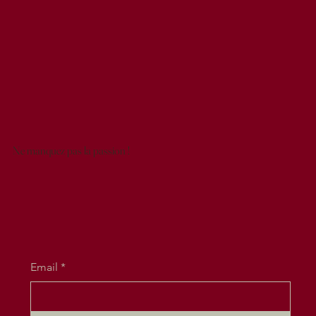
Ne manquez pas la passion !
Email
*