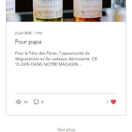
2 juin 2026
∙
1
min
Pour papa
Pour la Fête des Pères, l'opportunité de
dégustations et de cadeaux découverte. CE
13 JUIN DANS NOTRE MAGASIN
L'opportunité d'un cadeau pour la Fête des
Pères et celle de venir déguster des vins
d'une part et, en "Special Guest", les
produits de la Distillerie de Maredsous :
43
0
1
Voir plus