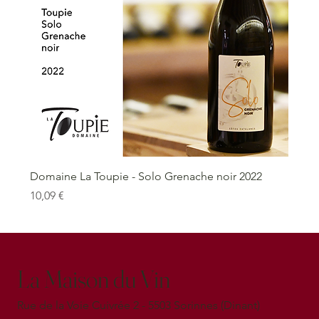
Domaine La Toupie - Solo Grenache noir 2022
Prix
10,09 €
La Maison du Vin
Rue de la Voie Cuivrée 2 - 5503 Sorinnes (Dinant)