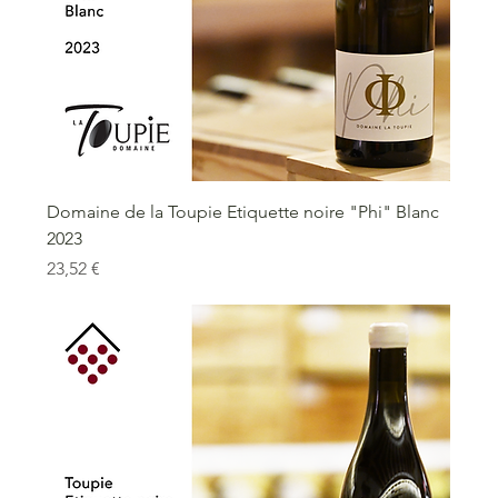
Domaine de la Toupie Etiquette noire "Phi" Blanc
2023
Prix
23,52 €